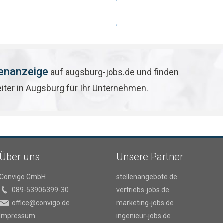
,
lenanzeige
auf augsburg-jobs.de und finden
eiter in Augsburg für Ihr Unternehmen.
Über uns
Unsere Partner
Convigo GmbH
stellenangebote.de
089-53906399-30
vertriebs-jobs.de
office@convigo.de
marketing-jobs.de
Impressum
ingenieur-jobs.de