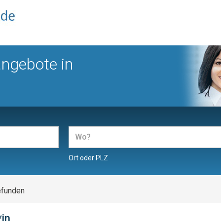
angebote in
Ort oder PLZ
efunden
*in